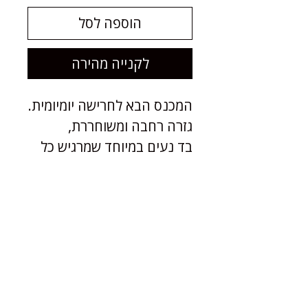
הוספה לסל
לקנייה מהירה
המכנס הבא לחרישה יומיומית.
גזרה רחבה ומשוחררת,
בד נעים במיוחד שמרגיש כל
כך טוב עד שקשה להוריד.
התג שלנו מחובר מקדימה
באזור המותן וניתן להסרה.
הרכב הבד: 72% מודאל, 28%
Privacy
פוליאמיד
Terms & Conditions
ארץ ייצור: ישראל
Shipping Policy